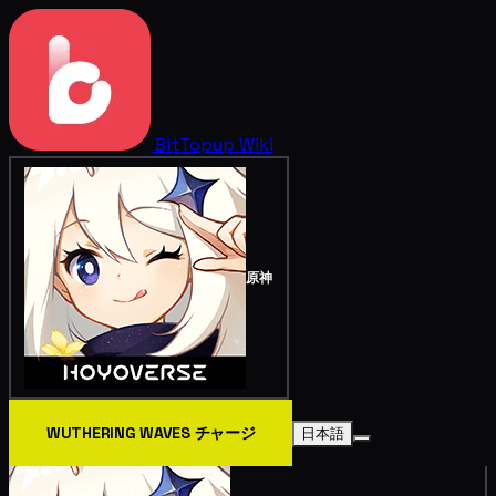
BitTopup
Wiki
原神
WUTHERING WAVES チャージ
日本語