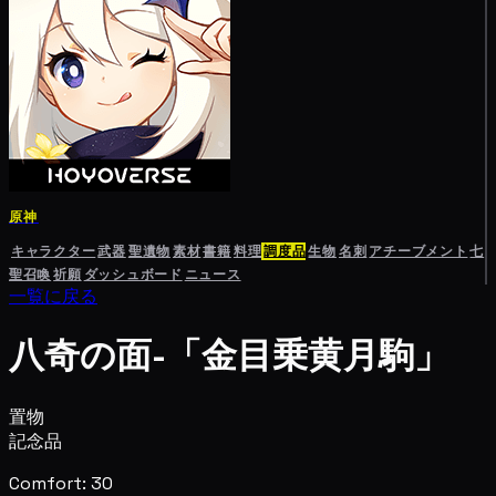
原神
キャラクター
武器
聖遺物
素材
書籍
料理
調度品
生物
名刺
アチーブメント
七
聖召喚
祈願
ダッシュボード
ニュース
一覧に戻る
八奇の面-「金目乗黄月駒」
置物
記念品
Comfort: 30