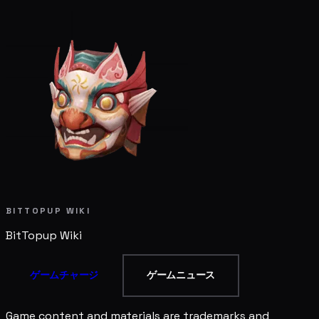
BITTOPUP WIKI
BitTopup
Wiki
ゲームチャージ
ゲームニュース
Game content and materials are trademarks and