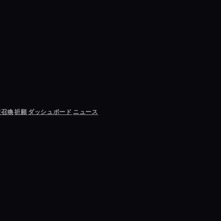
聖召喚
祈願
ダッシュボード
ニュース