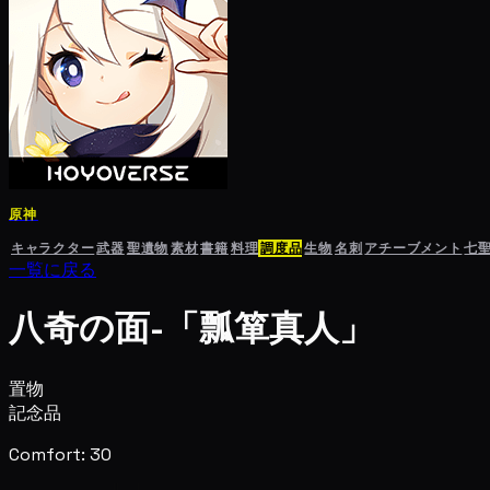
原神
キャラクター
武器
聖遺物
素材
書籍
料理
調度品
生物
名刺
アチーブメント
七
一覧に戻る
八奇の面-「瓢箪真人」
置物
記念品
Comfort: 30