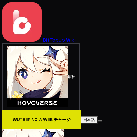
BitTopup
Wiki
原神
WUTHERING WAVES チャージ
日本語