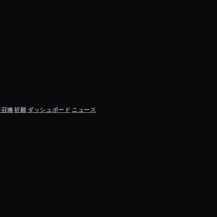
聖召喚
祈願
ダッシュボード
ニュース