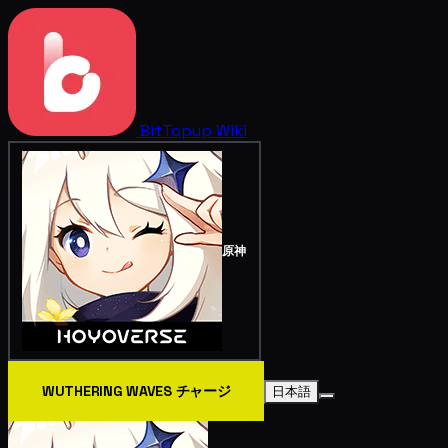
BitTopup
Wiki
原神
WUTHERING WAVES チャージ
日本語