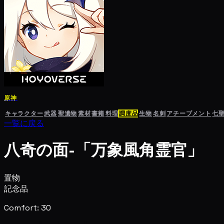
原神
キャラクター
武器
聖遺物
素材
書籍
料理
調度品
生物
名刺
アチーブメント
七
一覧に戻る
八奇の面-「万象風角霊官」
置物
記念品
Comfort: 30