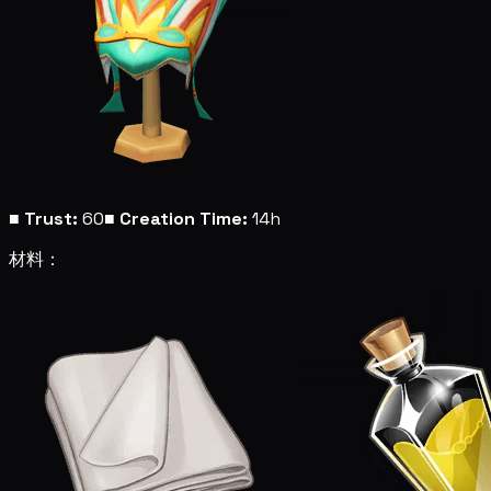
■
Trust:
60
■
Creation Time:
14h
材料：