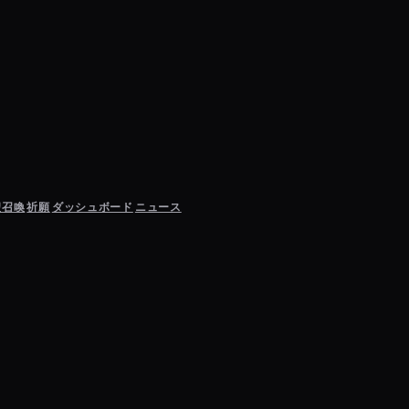
聖召喚
祈願
ダッシュボード
ニュース