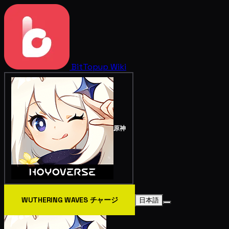
BitTopup
Wiki
原神
WUTHERING WAVES チャージ
日本語