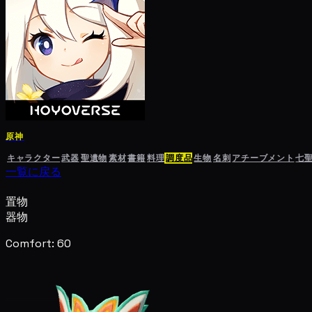
原神
キャラクター
武器
聖遺物
素材
書籍
料理
調度品
生物
名刺
アチーブメント
七
一覧に戻る
置物
器物
Comfort: 60