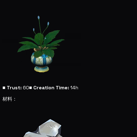
■
Trust:
60
■
Creation Time:
14h
材料：