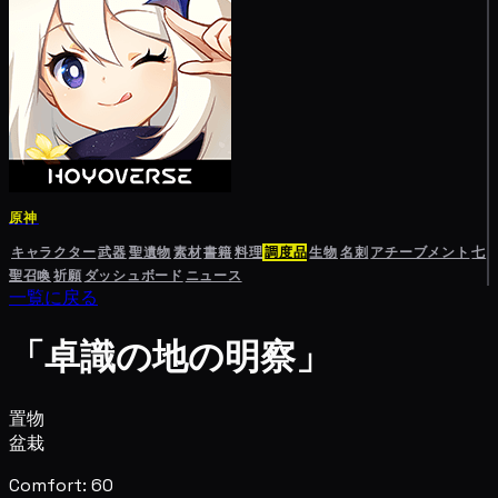
原神
キャラクター
武器
聖遺物
素材
書籍
料理
調度品
生物
名刺
アチーブメント
七
聖召喚
祈願
ダッシュボード
ニュース
一覧に戻る
「卓識の地の明察」
置物
盆栽
Comfort: 60