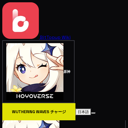
BitTopup
Wiki
原神
WUTHERING WAVES チャージ
日本語