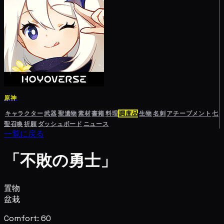
原神
キャラクター
武器
聖遺物
素材
書籍
料理
調度品
生物
名刺
アチーブメント
七
聖召喚
祈願
ダッシュボード
ニュース
一覧に戻る
「不敗の勇士」
置物
盆栽
Comfort: 60