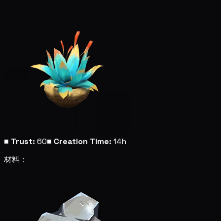
■
Trust:
60
■
Creation Time:
14h
材料：