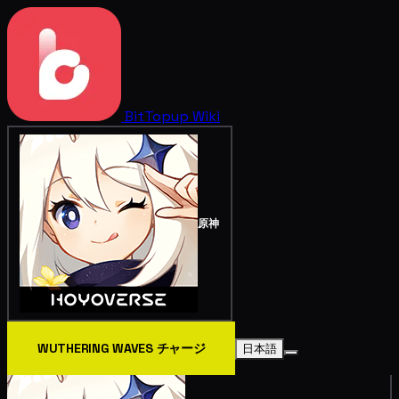
BitTopup
Wiki
原神
WUTHERING WAVES チャージ
日本語