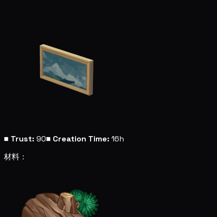
■
Trust:
90
■
Creation Time:
16h
材料：