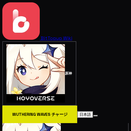
BitTopup
Wiki
原神
WUTHERING WAVES チャージ
日本語