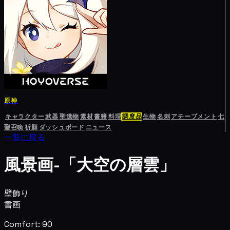
原神
キャラクター
武器
聖遺物
素材
書籍
料理
調度品
生物
名刺
アチーブメント
七
聖召喚
祈願
ダッシュボード
ニュース
一覧に戻る
風景画-「大空の層雲」
壁飾り
書画
Comfort: 90