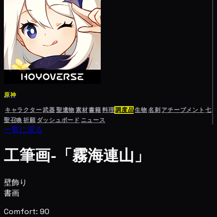
原神
キャラクター
武器
聖遺物
素材
書籍
料理
調度品
生物
名刺
アチーブメント
七
聖召喚
祈願
ダッシュボード
ニュース
一覧に戻る
工筆画-「霧海連山」
壁飾り
書画
Comfort: 90