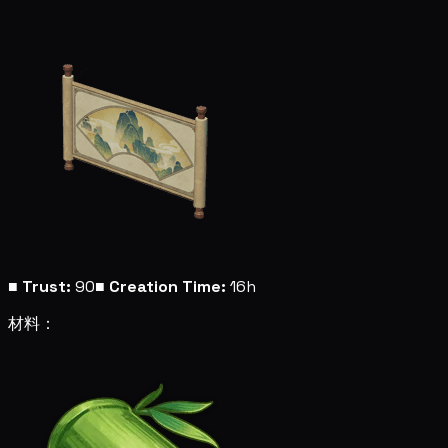
■
Trust:
90
■
Creation Time:
16h
材料：