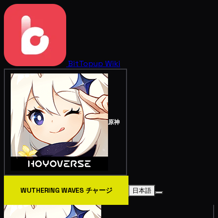
BitTopup
Wiki
原神
WUTHERING WAVES チャージ
日本語