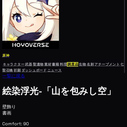
原神
キャラクター
武器
聖遺物
素材
書籍
料理
調度品
生物
名刺
アチーブメント
七
聖召喚
祈願
ダッシュボード
ニュース
一覧に戻る
絵染浮光-「山を包みし空」
壁飾り
書画
Comfort: 90