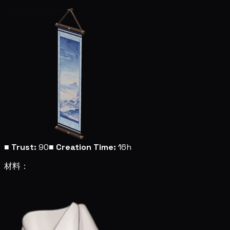
■
Trust:
90
■
Creation Time:
16h
材料：