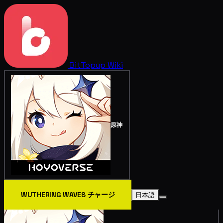
BitTopup
Wiki
原神
WUTHERING WAVES チャージ
日本語