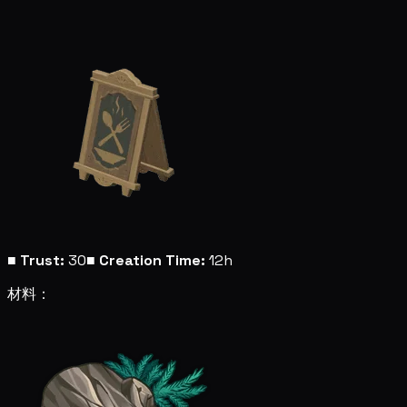
■
Trust:
30
■
Creation Time:
12h
材料：