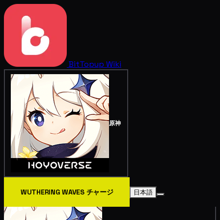
BitTopup
Wiki
原神
WUTHERING WAVES チャージ
日本語