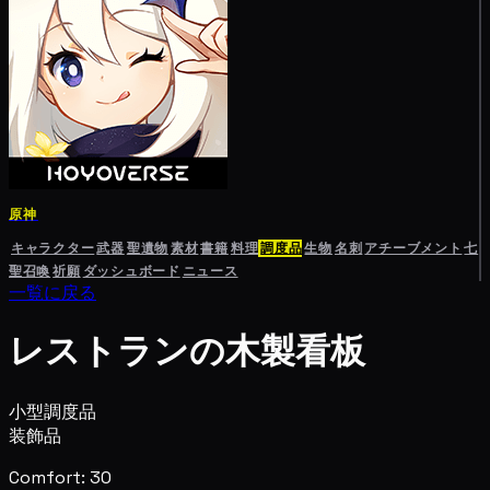
原神
キャラクター
武器
聖遺物
素材
書籍
料理
調度品
生物
名刺
アチーブメント
七
聖召喚
祈願
ダッシュボード
ニュース
一覧に戻る
レストランの木製看板
小型調度品
装飾品
Comfort: 30