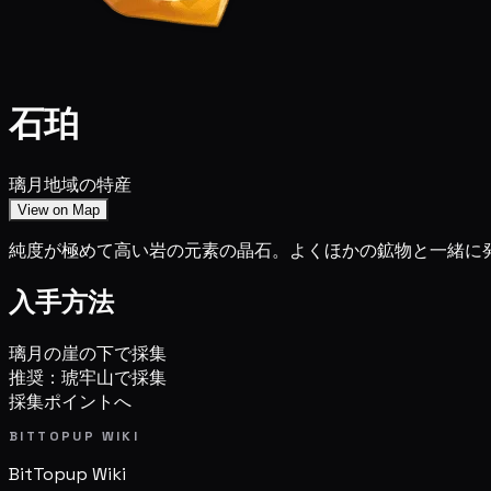
石珀
璃月地域の特産
View on Map
純度が極めて高い岩の元素の晶石。よくほかの鉱物と一緒に
入手方法
璃月の崖の下で採集
推奨：琥牢山で採集
採集ポイントへ
BITTOPUP WIKI
BitTopup
Wiki