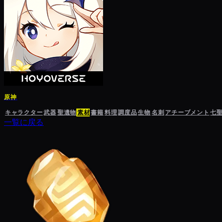
原神
キャラクター
武器
聖遺物
素材
書籍
料理
調度品
生物
名刺
アチーブメント
七
一覧に戻る