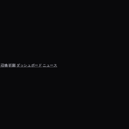
聖召喚
祈願
ダッシュボード
ニュース