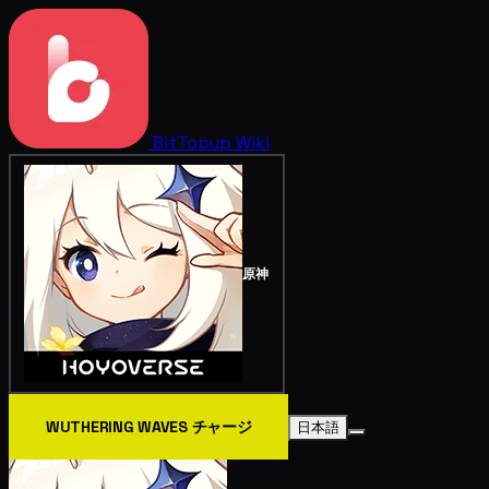
BitTopup
Wiki
原神
WUTHERING WAVES チャージ
日本語