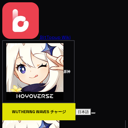
BitTopup
Wiki
原神
WUTHERING WAVES チャージ
日本語