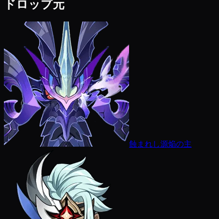
ドロップ元
蝕まれし源焔の主