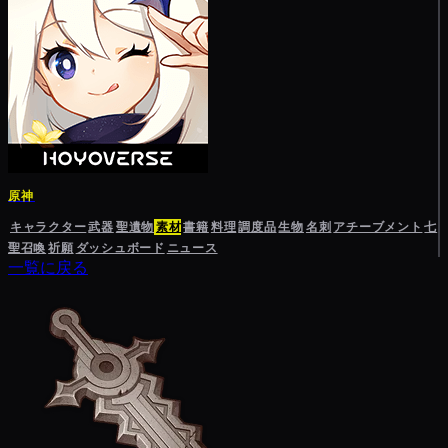
原神
キャラクター
武器
聖遺物
素材
書籍
料理
調度品
生物
名刺
アチーブメント
七
聖召喚
祈願
ダッシュボード
ニュース
一覧に戻る