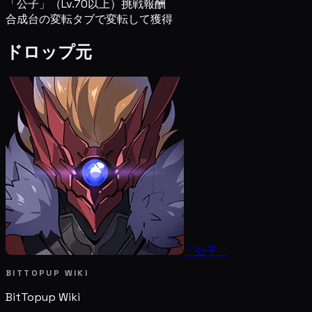
「公子」（Lv.70以上）挑戦報酬
合成台の変転タブで変転して獲得
ドロップ元
「公子」
BITTOPUP WIKI
BitTopup
Wiki