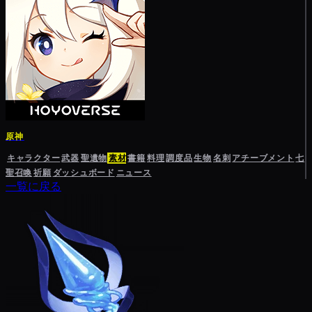
原神
キャラクター
武器
聖遺物
素材
書籍
料理
調度品
生物
名刺
アチーブメント
七
聖召喚
祈願
ダッシュボード
ニュース
一覧に戻る