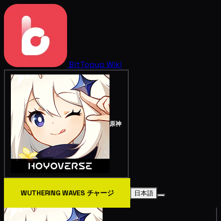
BitTopup
Wiki
原神
WUTHERING WAVES チャージ
日本語