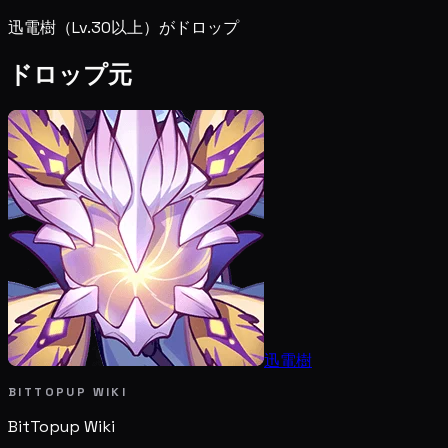
迅電樹（Lv.30以上）がドロップ
ドロップ元
迅電樹
BITTOPUP WIKI
BitTopup
Wiki