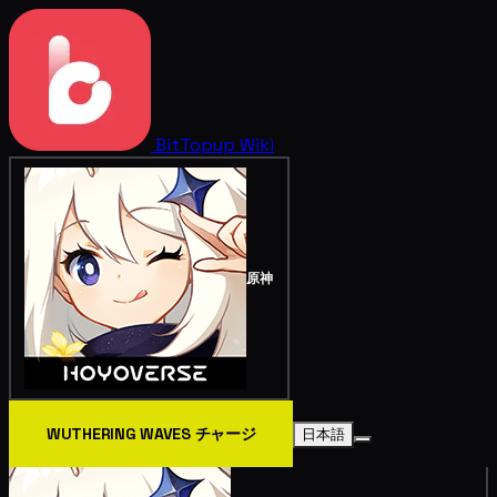
BitTopup
Wiki
原神
WUTHERING WAVES チャージ
日本語