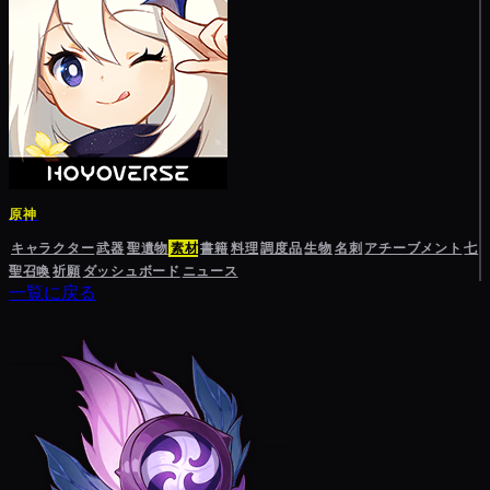
原神
キャラクター
武器
聖遺物
素材
書籍
料理
調度品
生物
名刺
アチーブメント
七
聖召喚
祈願
ダッシュボード
ニュース
一覧に戻る