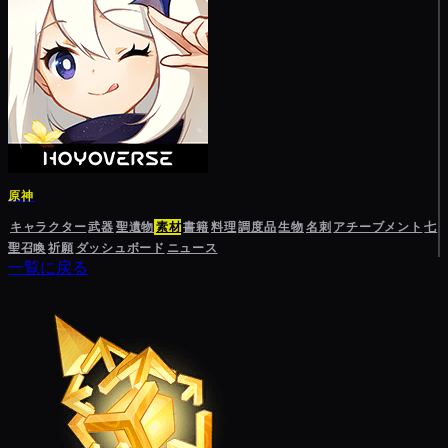
原神
キャラクター
武器
聖遺物
素材
書籍
料理
調度品
生物
名刺
アチーブメント
七
聖召喚
祈願
ダッシュボード
ニュース
一覧に戻る