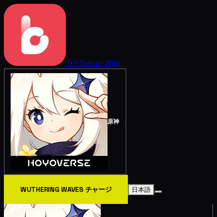
BitTopup
Wiki
原神
WUTHERING WAVES チャージ
日本語