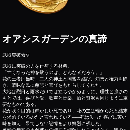
オアシスガーデンの真諦
武器突破素材
武器に突破の力を付与する材料。
「亡くなった神を敬うのは、どんな者だろう。」
花の王者は当時、二人の神王と同盟を結び、知恵と権力を除
き、蒙昧な民に慈悲と喜びをもたらしてくれた。
大地は烈日と雨水だけでは立ちゆかぬように、理性と強さの
もとでは、喜びと愛、歌声と音楽、酒と贅沢も同じように重
要なものである。
花が咲く目的は輝かしい死であり、花の主は端から死と結末
を求めているのだと言われている——死は失った喜びに苦い
味を加え、果てしない記憶をより鮮烈に残した。
黄砂の無知の王が彼女の理屈を理解したことはなく、彼のも