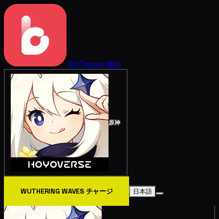
BitTopup
Wiki
原神
WUTHERING WAVES チャージ
日本語