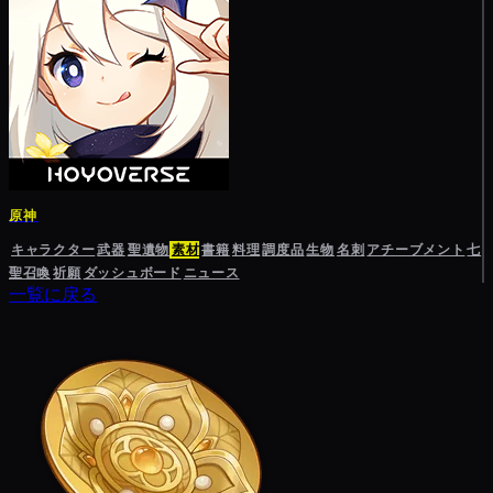
原神
キャラクター
武器
聖遺物
素材
書籍
料理
調度品
生物
名刺
アチーブメント
七
聖召喚
祈願
ダッシュボード
ニュース
一覧に戻る