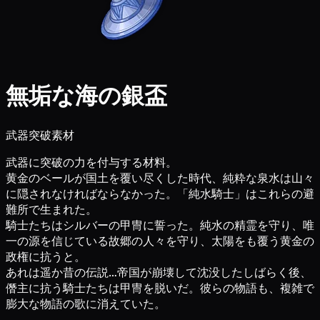
無垢な海の銀盃
武器突破素材
武器に突破の力を付与する材料。
黄金のベールが国土を覆い尽くした時代、純粋な泉水は山々
に隠されなければならなかった。「純水騎士」はこれらの避
難所で生まれた。
騎士たちはシルバーの甲冑に誓った。純水の精霊を守り、唯
一の源を信じている故郷の人々を守り、太陽をも覆う黄金の
政権に抗うと。
あれは遥か昔の伝説…帝国が崩壊して沈没したしばらく後、
僭主に抗う騎士たちは甲冑を脱いだ。彼らの物語も、複雑で
膨大な物語の歌に消えていた。