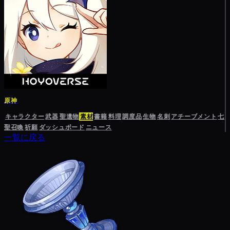
原神
キャラクター
武器
聖遺物
素材
書籍
料理
調度品
生物
名刺
アチーブメント
七
聖召喚
祈願
ダッシュボード
ニュース
一覧に戻る