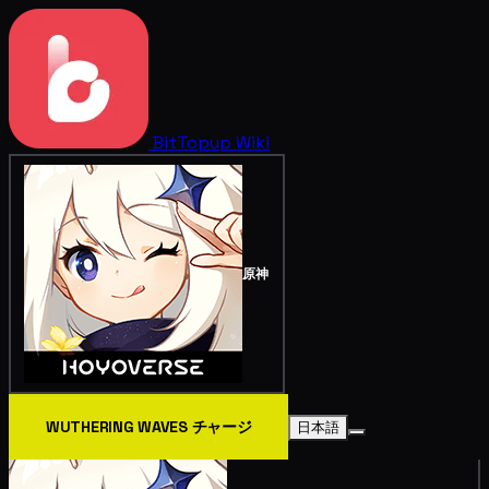
BitTopup
Wiki
原神
WUTHERING WAVES チャージ
日本語