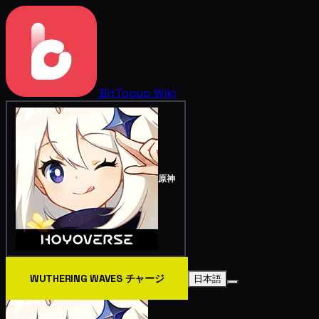
BitTopup
Wiki
原神
WUTHERING WAVES チャージ
日本語