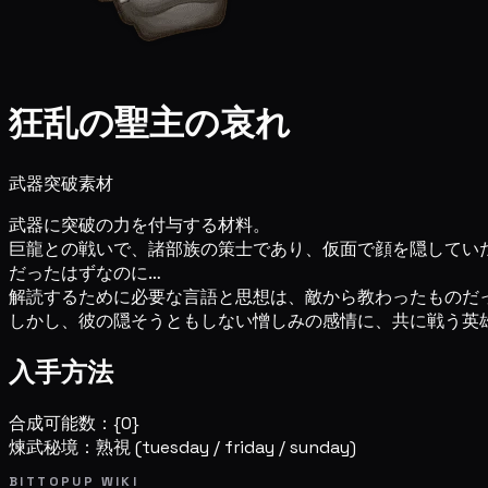
狂乱の聖主の哀れ
武器突破素材
武器に突破の力を付与する材料。
巨龍との戦いで、諸部族の策士であり、仮面で顔を隠してい
だったはずなのに…
解読するために必要な言語と思想は、敵から教わったものだ
しかし、彼の隠そうともしない憎しみの感情に、共に戦う英
入手方法
合成可能数：{0}
煉武秘境：熟視
(tuesday / friday / sunday)
BITTOPUP WIKI