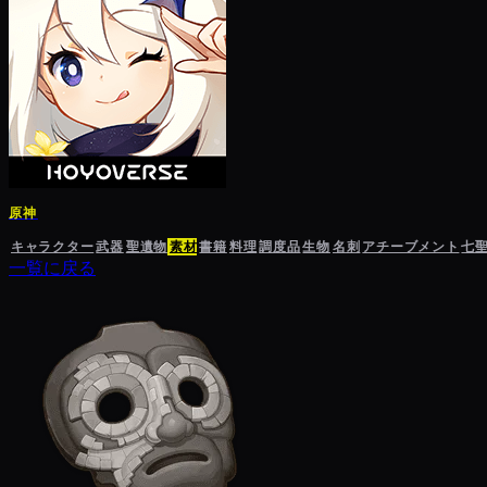
原神
キャラクター
武器
聖遺物
素材
書籍
料理
調度品
生物
名刺
アチーブメント
七
一覧に戻る