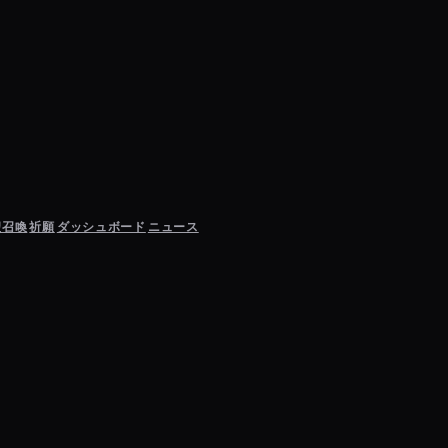
聖召喚
祈願
ダッシュボード
ニュース