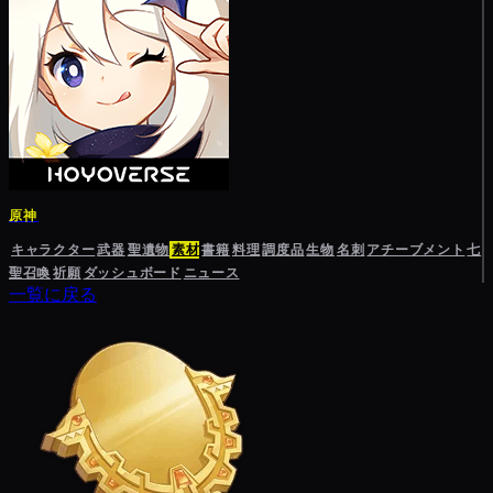
原神
キャラクター
武器
聖遺物
素材
書籍
料理
調度品
生物
名刺
アチーブメント
七
聖召喚
祈願
ダッシュボード
ニュース
一覧に戻る