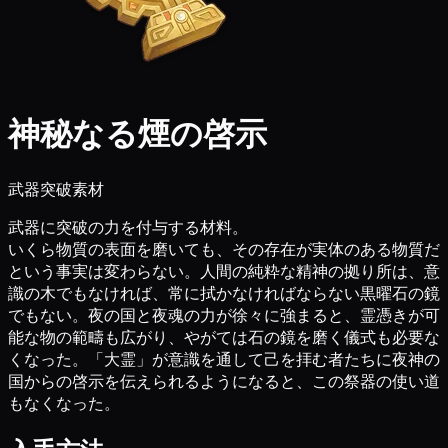
神秘なる煙の啓示
武器突破素材
武器に突破の力を付与する材料。
いくら物質の表面を磨いても、その存在が実体のある物質だ
という事実は変わらない。人間の純粋な精神の拠り所は、意
識の木でもなければ、常に拭かなければならない黒曜石の鏡
でもない。夜の国と夜魂の力が徐々に強まると、霊憑きが可
能な物の範疇も広がり、やがては石の鏡を磨く儀式も必要な
くなった。「大霊」が意識を通して己を拝む者たちに夜神の
国からの啓示を伝えられるようになると、この祭器の使い道
もなくなった。