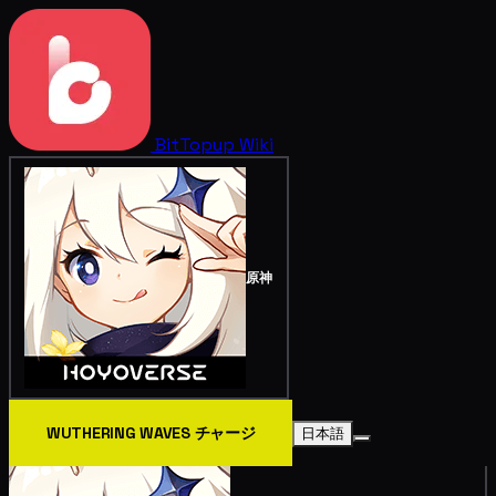
BitTopup
Wiki
原神
WUTHERING WAVES チャージ
日本語