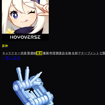
原神
キャラクター
武器
聖遺物
素材
書籍
料理
調度品
生物
名刺
アチーブメント
七
一覧に戻る