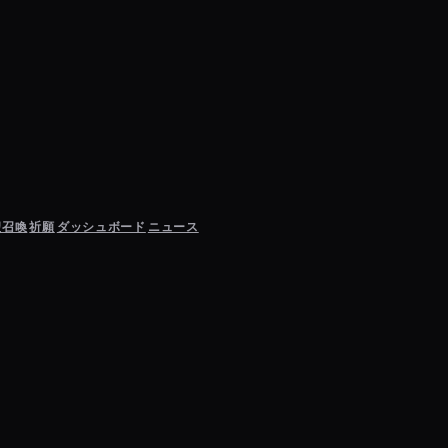
聖召喚
祈願
ダッシュボード
ニュース