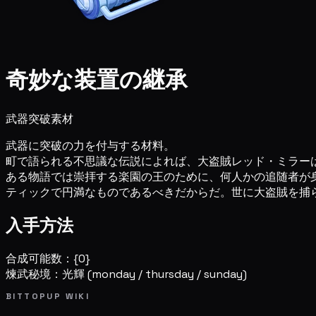
奇妙な装置の継承
武器突破素材
武器に突破の力を付与する材料。
町で語られる不思議な伝説によれば、大盗賊レッド・ミラー
ある物語では崇拝する楽園の王のために、何人かの追随者が
ティックで円満なものであるべきだからだ。世に大盗賊を捕
入手方法
合成可能数：{0}
煉武秘境：光輝
(monday / thursday / sunday)
BITTOPUP WIKI