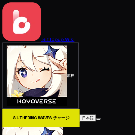
BitTopup
Wiki
原神
WUTHERING WAVES チャージ
日本語