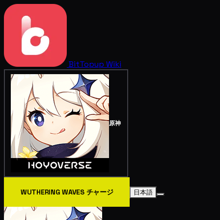
BitTopup
Wiki
原神
WUTHERING WAVES チャージ
日本語