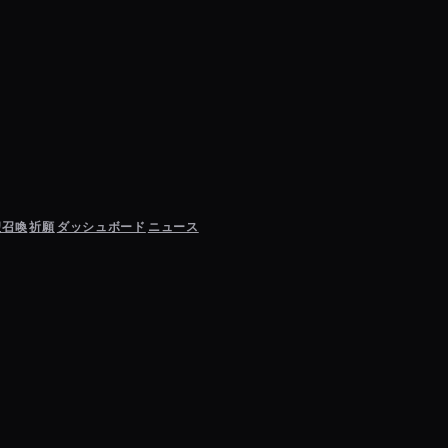
聖召喚
祈願
ダッシュボード
ニュース