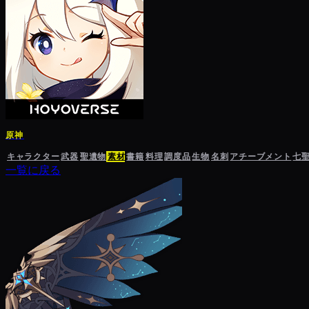
原神
キャラクター
武器
聖遺物
素材
書籍
料理
調度品
生物
名刺
アチーブメント
七
一覧に戻る