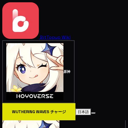
BitTopup
Wiki
原神
WUTHERING WAVES チャージ
日本語