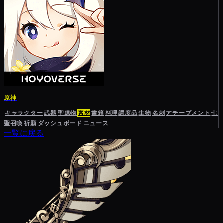
原神
キャラクター
武器
聖遺物
素材
書籍
料理
調度品
生物
名刺
アチーブメント
七
聖召喚
祈願
ダッシュボード
ニュース
一覧に戻る