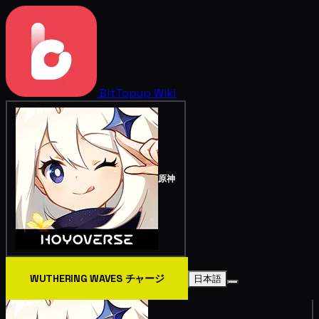
BitTopup
Wiki
原神
WUTHERING WAVES チャージ
日本語