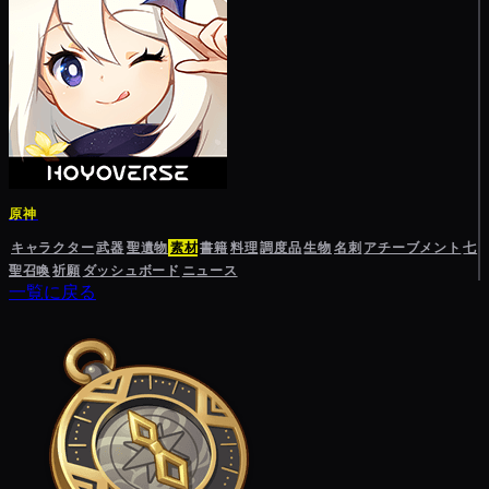
原神
キャラクター
武器
聖遺物
素材
書籍
料理
調度品
生物
名刺
アチーブメント
七
聖召喚
祈願
ダッシュボード
ニュース
一覧に戻る