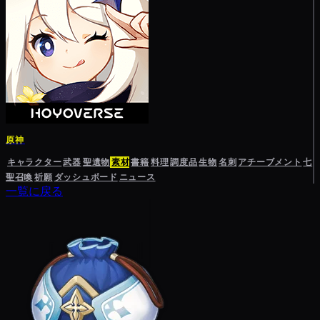
原神
キャラクター
武器
聖遺物
素材
書籍
料理
調度品
生物
名刺
アチーブメント
七
聖召喚
祈願
ダッシュボード
ニュース
一覧に戻る