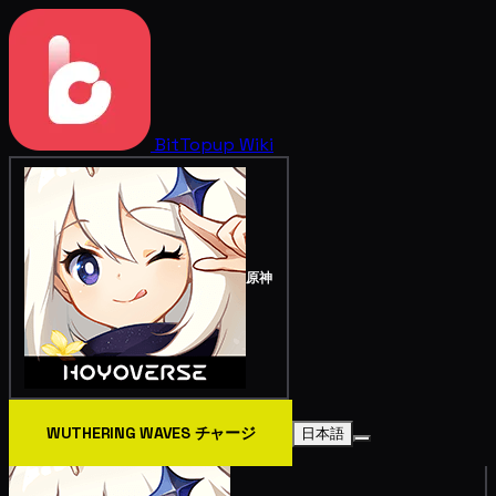
BitTopup
Wiki
原神
WUTHERING WAVES チャージ
日本語