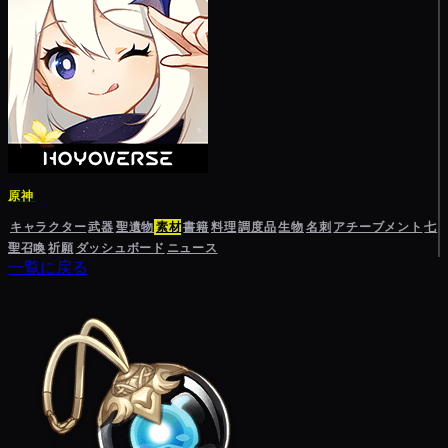
原神
キャラクター
武器
聖遺物
素材
書籍
料理
調度品
生物
名刺
アチーブメント
七
聖召喚
祈願
ダッシュボード
ニュース
一覧に戻る