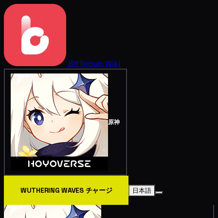
BitTopup
Wiki
原神
WUTHERING WAVES チャージ
日本語