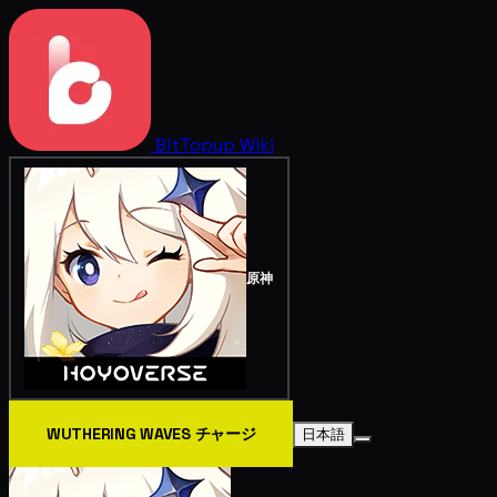
BitTopup
Wiki
原神
WUTHERING WAVES チャージ
日本語