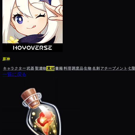
原神
キャラクター
武器
聖遺物
素材
書籍
料理
調度品
生物
名刺
アチーブメント
七
一覧に戻る