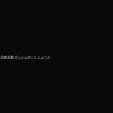
聖召喚
祈願
ダッシュボード
ニュース