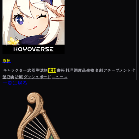
原神
キャラクター
武器
聖遺物
素材
書籍
料理
調度品
生物
名刺
アチーブメント
七
聖召喚
祈願
ダッシュボード
ニュース
一覧に戻る