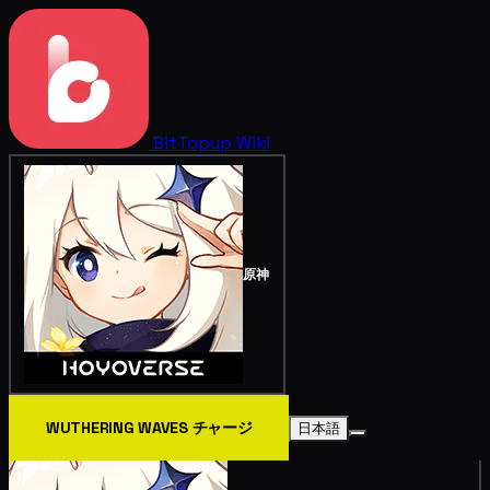
BitTopup
Wiki
原神
WUTHERING WAVES チャージ
日本語