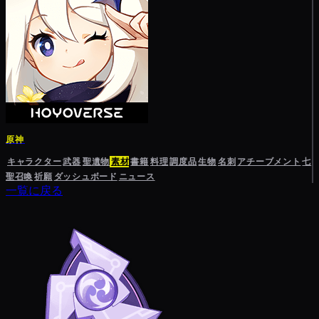
原神
キャラクター
武器
聖遺物
素材
書籍
料理
調度品
生物
名刺
アチーブメント
七
聖召喚
祈願
ダッシュボード
ニュース
一覧に戻る