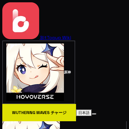
BitTopup
Wiki
原神
WUTHERING WAVES チャージ
日本語