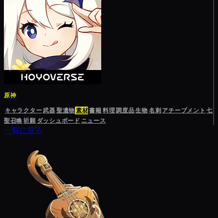
原神
キャラクター
武器
聖遺物
素材
書籍
料理
調度品
生物
名刺
アチーブメント
七
聖召喚
祈願
ダッシュボード
ニュース
一覧に戻る