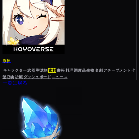
原神
キャラクター
武器
聖遺物
素材
書籍
料理
調度品
生物
名刺
アチーブメント
七
聖召喚
祈願
ダッシュボード
ニュース
一覧に戻る