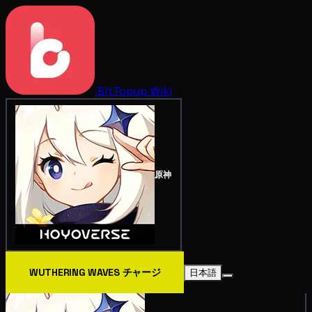
BitTopup
Wiki
原神
WUTHERING WAVES チャージ
日本語