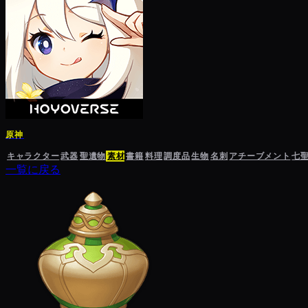
原神
キャラクター
武器
聖遺物
素材
書籍
料理
調度品
生物
名刺
アチーブメント
七
一覧に戻る