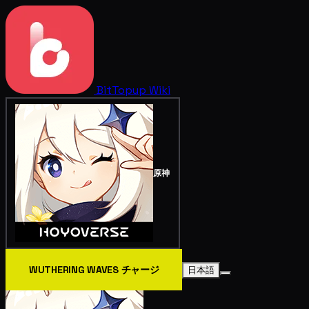
BitTopup
Wiki
原神
WUTHERING WAVES チャージ
日本語