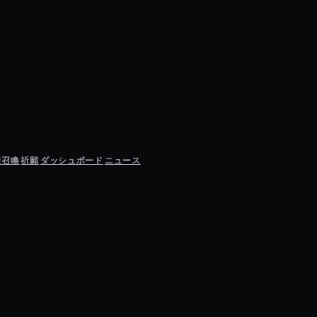
聖召喚
祈願
ダッシュボード
ニュース