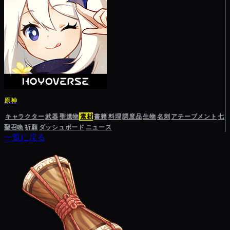
原神
キャラクター
武器
聖遺物
素材
書籍
料理
調度品
生物
名刺
アチーブメント
七
聖召喚
祈願
ダッシュボード
ニュース
一覧に戻る