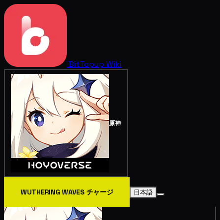
BitTopup
Wiki
原神
WUTHERING WAVES チャージ
日本語