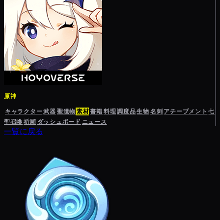
原神
キャラクター
武器
聖遺物
素材
書籍
料理
調度品
生物
名刺
アチーブメント
七
聖召喚
祈願
ダッシュボード
ニュース
一覧に戻る