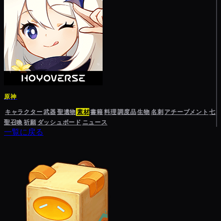
原神
キャラクター
武器
聖遺物
素材
書籍
料理
調度品
生物
名刺
アチーブメント
七
聖召喚
祈願
ダッシュボード
ニュース
一覧に戻る