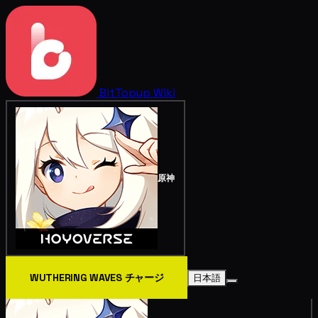
BitTopup
Wiki
原神
WUTHERING WAVES チャージ
日本語