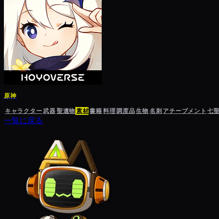
原神
キャラクター
武器
聖遺物
素材
書籍
料理
調度品
生物
名刺
アチーブメント
七
一覧に戻る