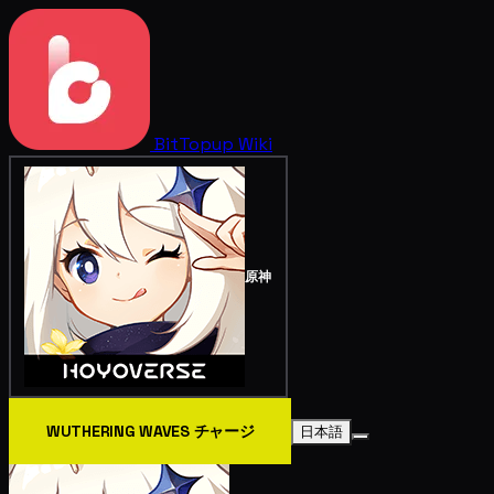
BitTopup
Wiki
原神
WUTHERING WAVES チャージ
日本語