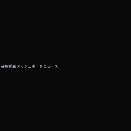
聖召喚
祈願
ダッシュボード
ニュース