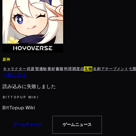
原神
キャラクター
武器
聖遺物
素材
書籍
料理
調度品
生物
名刺
アチーブメント
七
一覧に戻る
読み込みに失敗しました
BITTOPUP WIKI
BitTopup
Wiki
ゲームチャージ
ゲームニュース