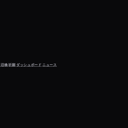
聖召喚
祈願
ダッシュボード
ニュース