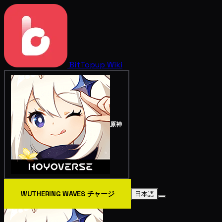
BitTopup
Wiki
原神
WUTHERING WAVES チャージ
日本語