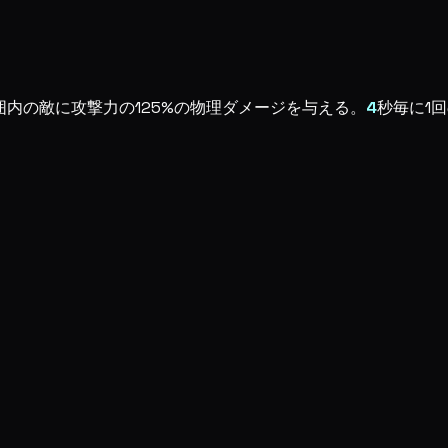
囲内の敵に攻撃力の125%の物理ダメージを与える。
4
秒毎に1