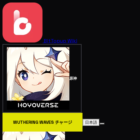
BitTopup
Wiki
原神
WUTHERING WAVES チャージ
日本語