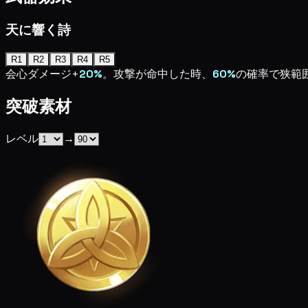
天に響く詩
R1
R2
R3
R4
R5
会心ダメージ+
20%
。攻撃が命中した時、
60%
の確率で狭範
突破素材
レベル
→