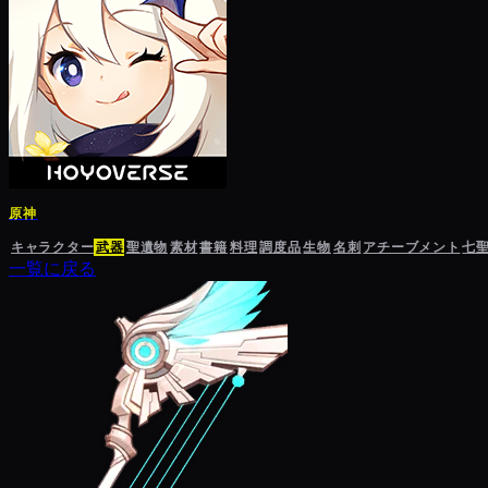
原神
キャラクター
武器
聖遺物
素材
書籍
料理
調度品
生物
名刺
アチーブメント
七
一覧に戻る