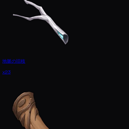
地脈の旧枝
x23