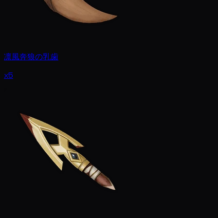
凛風奔狼の乳歯
x5