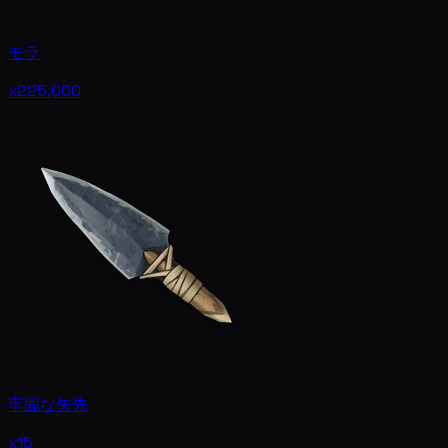
モラ
x225,000
牢固な矢先
x15