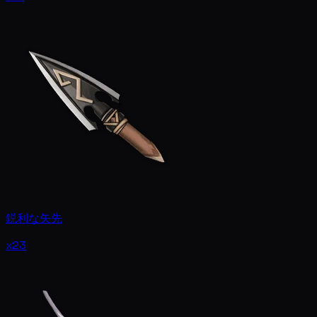
鋭利な矢先
x23