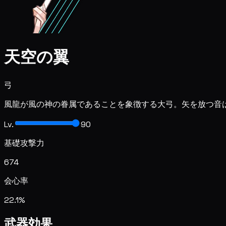
天空の翼
弓
風龍が風の神の眷属であることを象徴する大弓。矢を放つ音
Lv.
90
基礎攻撃力
674
会心率
22.1%
武器効果