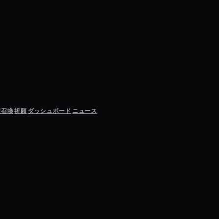
聖召喚
祈願
ダッシュボード
ニュース