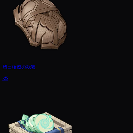
烈日権威の残響
x5