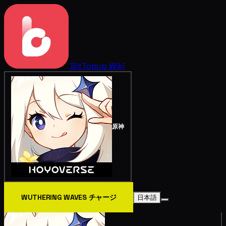
BitTopup
Wiki
原神
WUTHERING WAVES チャージ
日本語