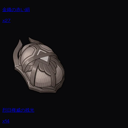
金織の赤い絹
x27
烈日権威の残光
x14