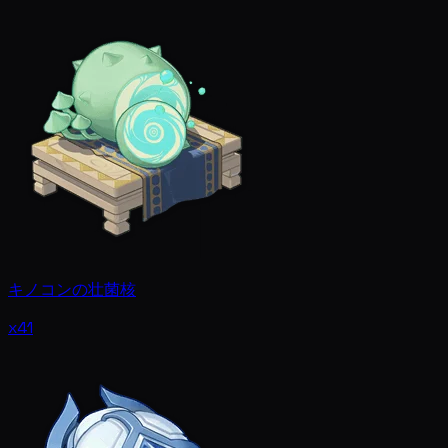
キノコンの壮菌核
x41