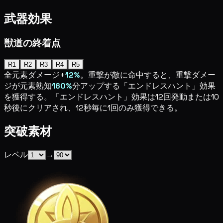
武器効果
獣道の終着点
R1
R2
R3
R4
R5
全元素ダメージ+
12%
。重撃が敵に命中すると、重撃ダメー
ジが元素熟知
160%
分アップする「エンドレスハント」効果
を獲得する。「エンドレスハント」効果は12回発動または10
秒後にクリアされ、12秒毎に1回のみ獲得できる。
突破素材
レベル
→