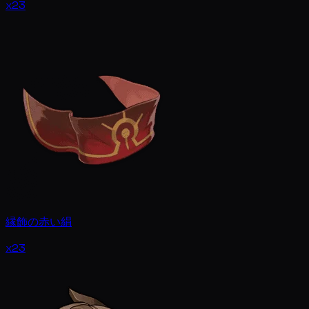
x23
縁飾の赤い絹
x23