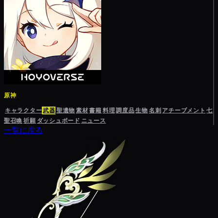
原神
キャラクター
武器
聖遺物
素材
書籍
料理
調度品
生物
名刺
アチーブメント
七
聖召喚
祈願
ダッシュボード
ニュース
一覧に戻る