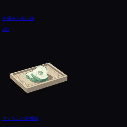
色褪せた赤い絹
x15
キノコンの衰菌核