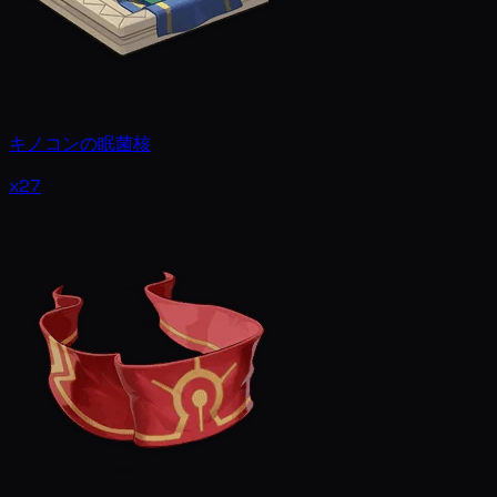
キノコンの眠菌核
x27