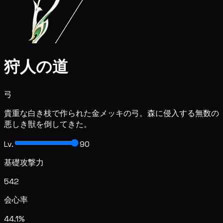
狩人の道
弓
貴重な白き枝で作られた金メッキの弓。森に侵入する無数の
悪しき獣を倒してきた。
Lv.
90
基礎攻撃力
542
会心率
44.1%