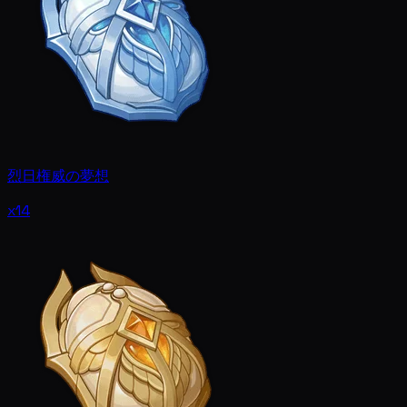
烈日権威の夢想
x14