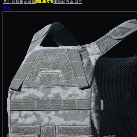
무기
부착물
아이템
보호 장비
캐릭터
전술 지도
뒤로