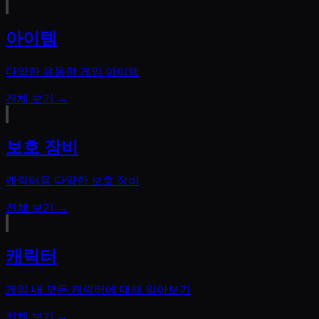
아이템
다양한 유용한 게임 아이템
전체 보기 →
보호 장비
캐릭터용 다양한 보호 장비
전체 보기 →
캐릭터
게임 내 모든 캐릭터에 대해 알아보기
전체 보기 →