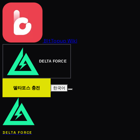
BitTopup
Wiki
DELTA FORCE
델타포스 충전
한국어
DELTA FORCE