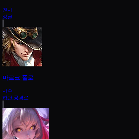
전사
정글
마르코 폴로
사수
하단 공격로