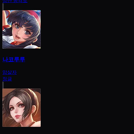
상단 공격로
나코루루
암살자
정글