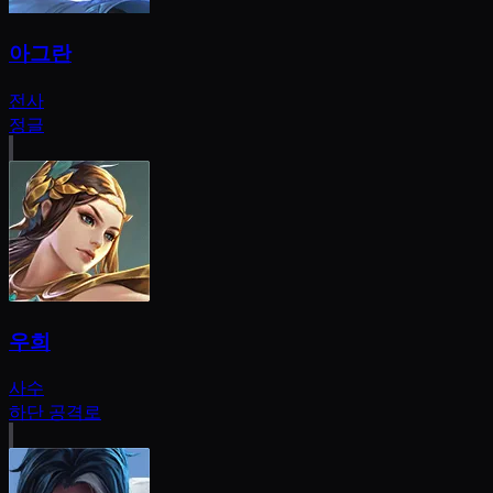
아그란
전사
정글
우희
사수
하단 공격로