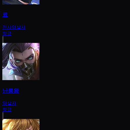
료
전사
암살자
정글
난릉왕
암살자
정글