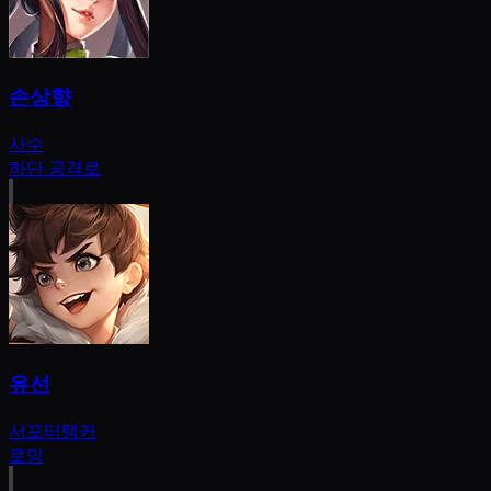
손상향
사수
하단 공격로
유선
서포터
탱커
로밍