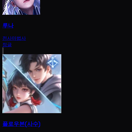
루나
전사
마법사
정글
플로우본(사수)