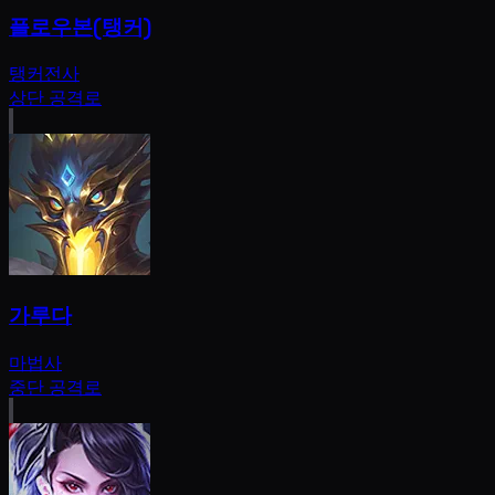
플로우본(탱커)
탱커
전사
상단 공격로
가루다
마법사
중단 공격로