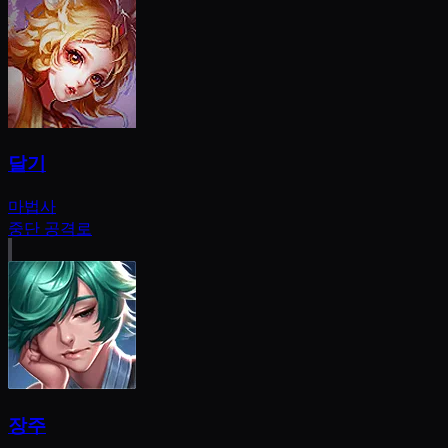
달기
마법사
중단 공격로
장주