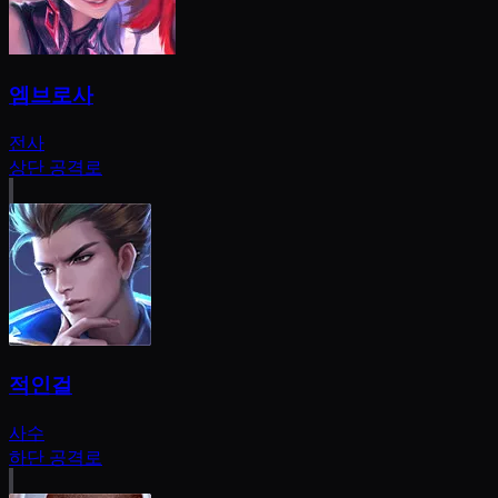
엠브로사
전사
상단 공격로
적인걸
사수
하단 공격로