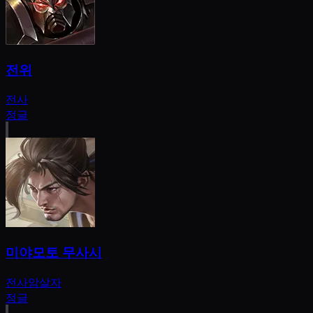
전위
전사
정글
미야모토 무사시
전사
암살자
정글