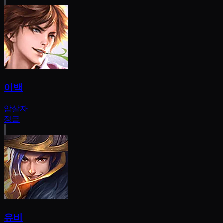
이백
암살자
정글
유비