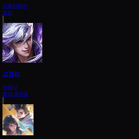
서포터
탱커
로밍
고점리
마법사
중단 공격로