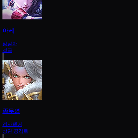
아케
암살자
정글
종무염
전사
탱커
상단 공격로