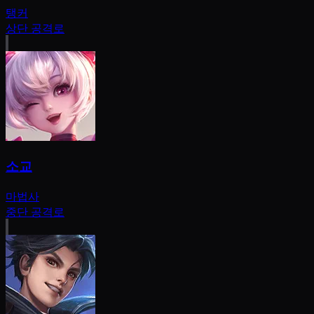
탱커
상단 공격로
소교
마법사
중단 공격로