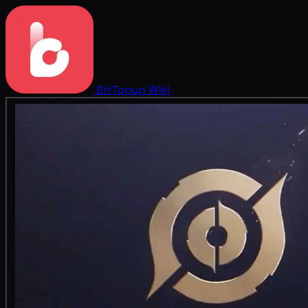
BitTopup
Wiki