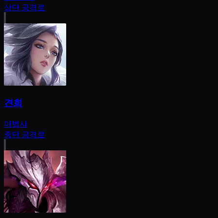
상단 공격로
견희
마법사
중단 공격로