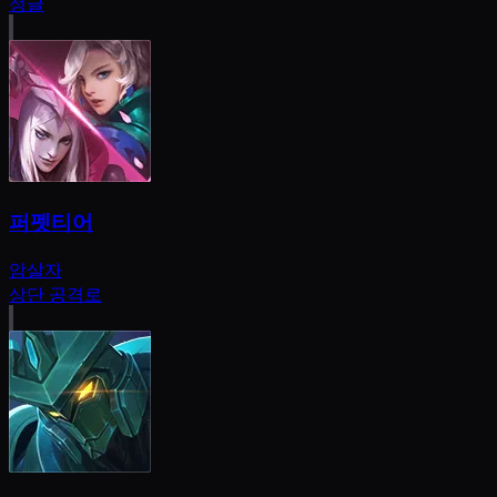
정글
퍼펫티어
암살자
상단 공격로