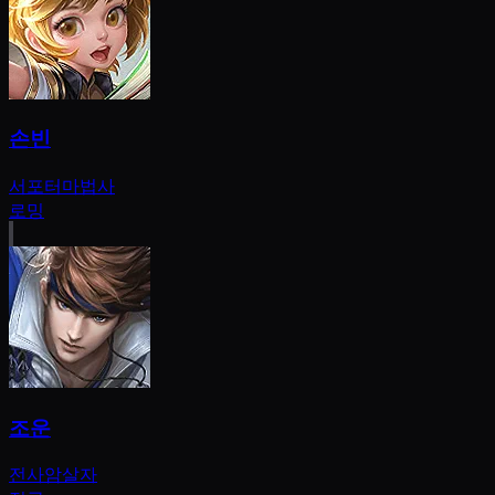
손빈
서포터
마법사
로밍
조운
전사
암살자