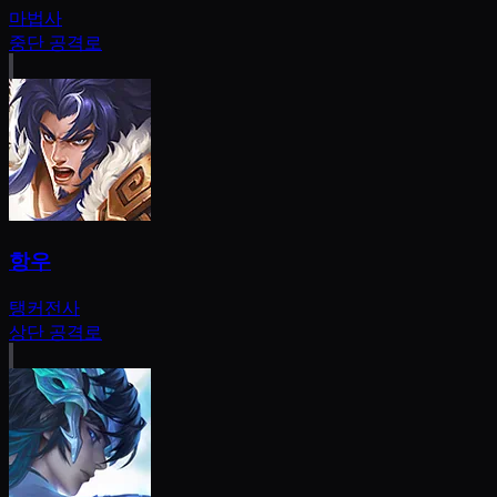
마법사
중단 공격로
항우
탱커
전사
상단 공격로