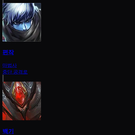
편작
마법사
중단 공격로
백기