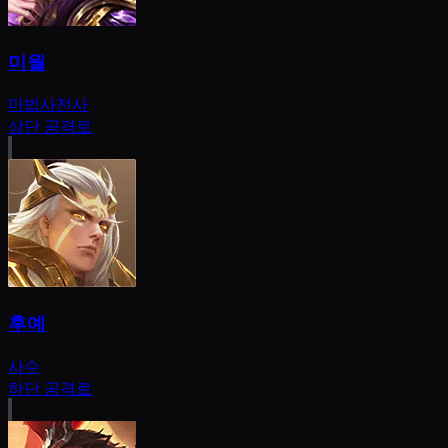
미월
마법사
전사
상단 공격로
후예
사수
하단 공격로