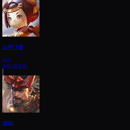
노반 7호
사수
하단 공격로
염파