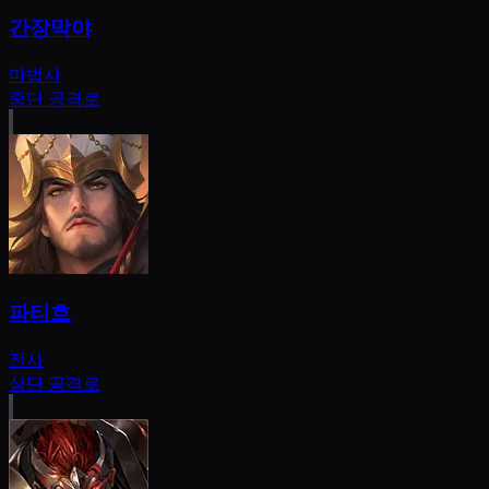
간장막야
마법사
중단 공격로
파티흐
전사
상단 공격로