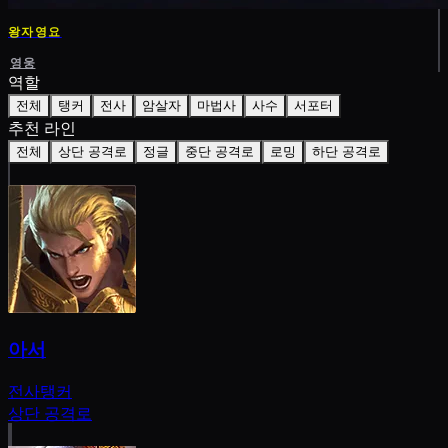
왕자영요
영웅
역할
전체
탱커
전사
암살자
마법사
사수
서포터
추천 라인
전체
상단 공격로
정글
중단 공격로
로밍
하단 공격로
아서
전사
탱커
상단 공격로