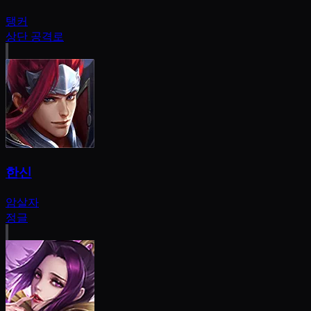
탱커
상단 공격로
한신
암살자
정글