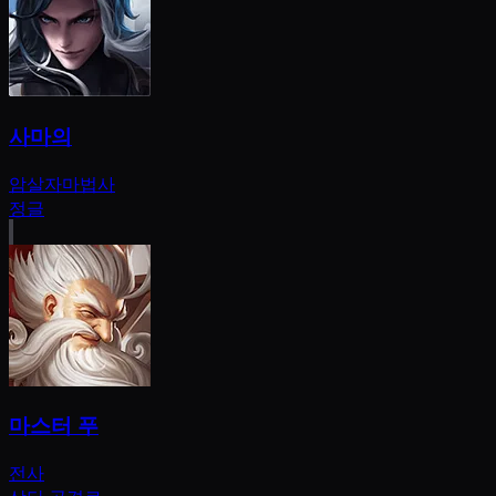
사마의
암살자
마법사
정글
마스터 푸
전사