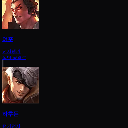
여포
전사
탱커
상단 공격로
하후돈
탱커
전사