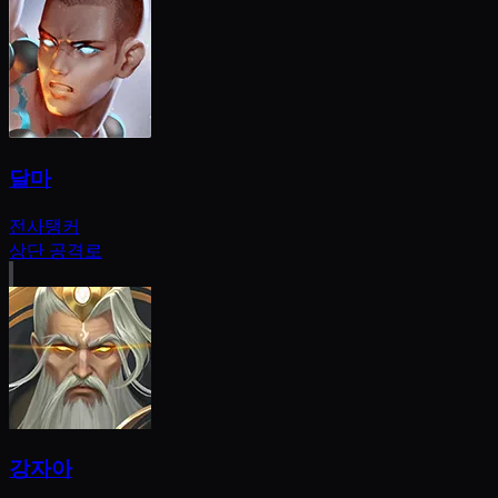
달마
전사
탱커
상단 공격로
강자아