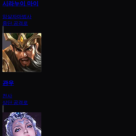
시라누이 마이
암살자
마법사
중단 공격로
관우
전사
상단 공격로