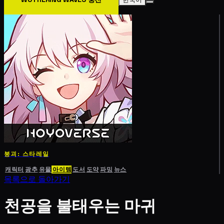
붕괴: 스타레일
캐릭터
광추
유물
아이템
도서
도약
파밍
뉴스
목록으로 돌아가기
천공을 불태우는 마귀