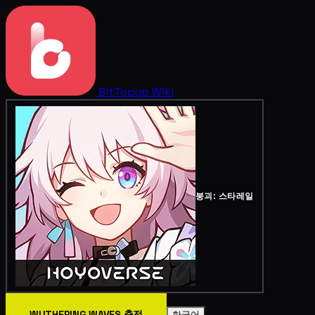
BitTopup
Wiki
붕괴: 스타레일
WUTHERING WAVES 충전
한국어