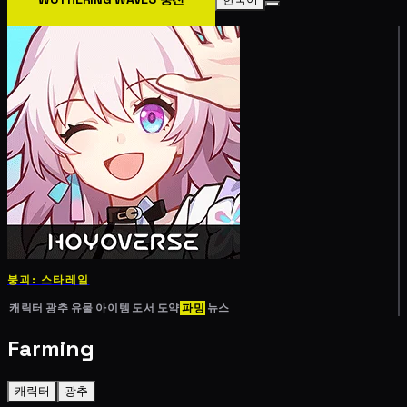
붕괴: 스타레일
캐릭터
광추
유물
아이템
도서
도약
파밍
뉴스
Farming
캐릭터
광추