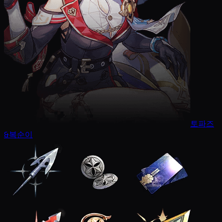
토파즈
&복순이