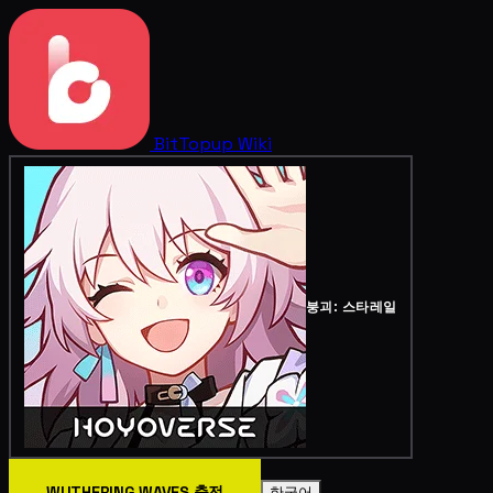
BitTopup
Wiki
붕괴: 스타레일
WUTHERING WAVES 충전
한국어