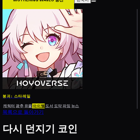
붕괴: 스타레일
캐릭터
광추
유물
아이템
도서
도약
파밍
뉴스
목록으로 돌아가기
다시 던지기 코인