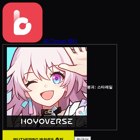
BitTopup
Wiki
붕괴: 스타레일
WUTHERING WAVES 충전
한국어