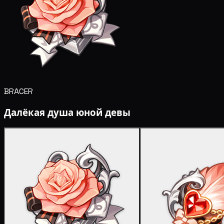
BRACER
Далёкая душа юной девы