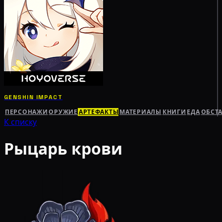
GENSHIN IMPACT
ПЕРСОНАЖИ
ОРУЖИЕ
АРТЕФАКТЫ
МАТЕРИАЛЫ
КНИГИ
ЕДА
ОБСТ
К списку
Рыцарь крови