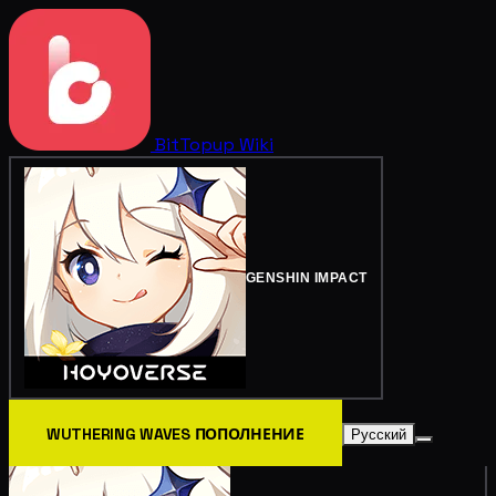
BitTopup
Wiki
GENSHIN IMPACT
WUTHERING WAVES ПОПОЛНЕНИЕ
Русский