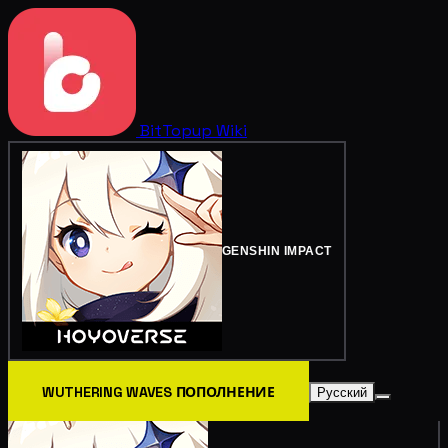
BitTopup
Wiki
GENSHIN IMPACT
WUTHERING WAVES ПОПОЛНЕНИЕ
Русский