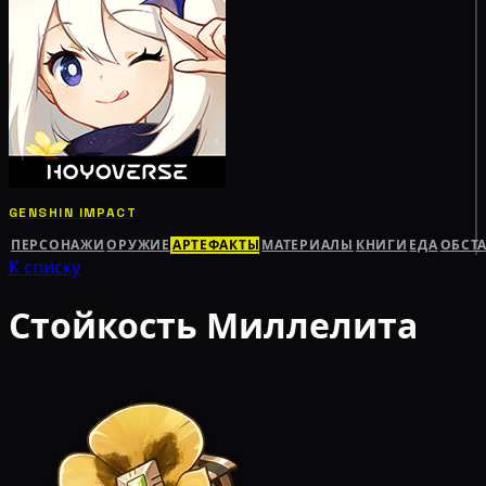
GENSHIN IMPACT
ПЕРСОНАЖИ
ОРУЖИЕ
АРТЕФАКТЫ
МАТЕРИАЛЫ
КНИГИ
ЕДА
ОБСТ
К списку
Стойкость Миллелита