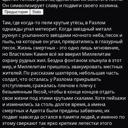
Он символизирует славу и подвиги своего хозяина.
Предыстория
Stats
Там, где когда-то пели крутые утёсы, в Разлом
однажды упал метеорит. Когда звёздный металл
рухнул с усыпанного звёздами ночного неба, песок и
пыль, на которые он упал, превратились в глазурный
песок. Жизнь смертных - это одно лишь мгновение,
но Властелин Камня всё же вверил Миллелитам
охрану рудных жил. Бездна фонтаном хлынула в этот
мир, и Миллелитам пришлось эвакуировать местных
жителей. По рассказам шахтёров, небольшая часть
солдат, что осталась у Разлома прикрывать
отступление, сражалась плечом к плечу с
безымянным Яксой, чтобы в конце концов отдать
свои жизни под этими крутыми скалами. Хотя пейзажи
и изменились за столь долгое время, а имена
смертных и Адепта были преданы забвению, их
подвиг навсегда остался в памяти людей, и именно по
этому сверкают так ярко крепкие лепестки этого