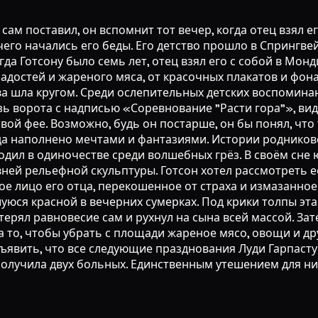
 сам поставил, он вспомнит тот вечер, когда отец взял е
 чего начались его беды. Его детство прошло в Спрингв
да Готсону было семь лет, отец взял его с собой в Мон
сладостей и жареного мяса, от красочных плакатов и фон
а шла кругом. Среди ослепительных детских воспоминан
ь ворота с надписью «Соревнование "Расти гора"», виде
й фее. Возможно, будь он постарше, он бы понял, что т
гда наполнено мечтами и фантазиями. Истории родников
бродил в одиночестве среди волшебных грёз. В своём сн
ей рельефной скульптуры. Готсон хотел рассмотреть её
ое лицо его отца, перекошенное от страха и измазанно
юся красной в вечерних сумерках. Под крики толпы эта 
отерял равновесие сам и рухнул на сына всей массой. З
на то, чтобы убрать с площади жареное мясо, овощи и д
вить, что все следующие празднования Луди Гарпастум 
получила двух больных. Единственным утешением для ни