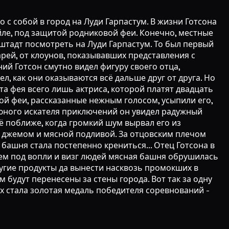
го с собой в город на Луди Гарпастум. В жизни Готсона
ейле, под защитой родниковой феи. Конечно, местные
дштадт посмотреть на Луди Гарпастум. То был первый
арей, от клоунов, показывавших представления с
ий Готсон смутно видел фигуру своего отца,
л, как они оказываются всё дальше друг от друга. Но
а фея всего лишь актриса, которой платят двадцать
ой феи, рассказанные нежным голосом, усыпили его,
е юного искателя приключений он увидел радужный
 поближе, когда громкий шум вырвал его из
е джемом и мясной подливой. За отцовским плечом
башня стала постепенно крениться... Отец Готсона в
атем под вопли и визг людей мясная башня обрушилась
ругие продукты да вынести насквозь промокших в
будут перенесены за стены города. Вот так за одну
х стала золотая медаль победителя соревнований -