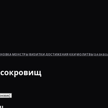
АНОВКА
МОНСТРЫ
ВИЗИТКИ
ДОСТИЖЕНИЯ
ККИ
МОЛИТВЫ
DASHBO
 сокровищ
рновик)
ищ