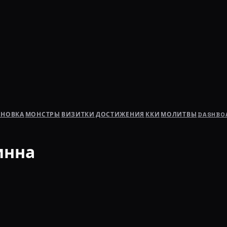
АНОВКА
МОНСТРЫ
ВИЗИТКИ
ДОСТИЖЕНИЯ
ККИ
МОЛИТВЫ
DASHBO
инна